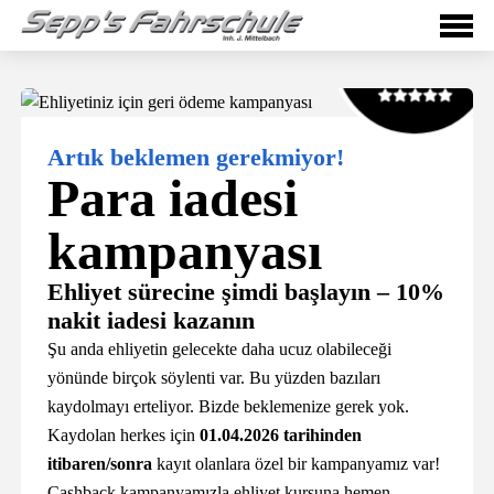
10%
geri!
Artık beklemen gerekmiyor!
Para iadesi
kampanyası
Ehliyet sürecine şimdi başlayın – 10%
nakit iadesi kazanın
Şu anda ehliyetin gelecekte daha ucuz olabileceği
yönünde birçok söylenti var. Bu yüzden bazıları
kaydolmayı erteliyor. Bizde beklemenize gerek yok.
Kaydolan herkes için
01.04.2026 tarihinden
itibaren/sonra
kayıt olanlara özel bir kampanyamız var!
Cashback kampanyamızla ehliyet kursuna hemen